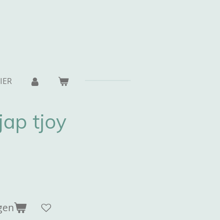
IER
jap tjoy
gen