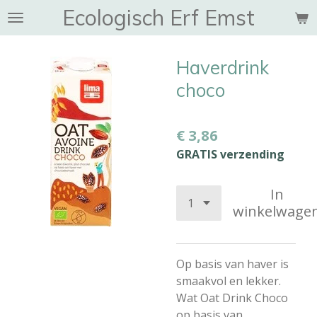
Ecologisch Erf Emst
Ga
direct
naar
Haverdrink
de
hoofdinhoud
choco
€ 3,86
GRATIS verzending
In
winkelwage
Op basis van haver is
smaakvol en lekker.
Wat Oat Drink Choco
op basis van