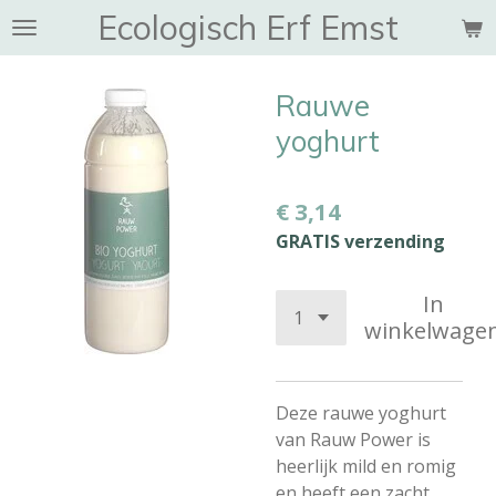
Ecologisch Erf Emst
Ga
direct
naar
Rauwe
de
hoofdinhoud
yoghurt
€ 3,14
GRATIS verzending
In
winkelwage
Deze rauwe yoghurt
van Rauw Power is
heerlijk mild en romig
en heeft een zacht