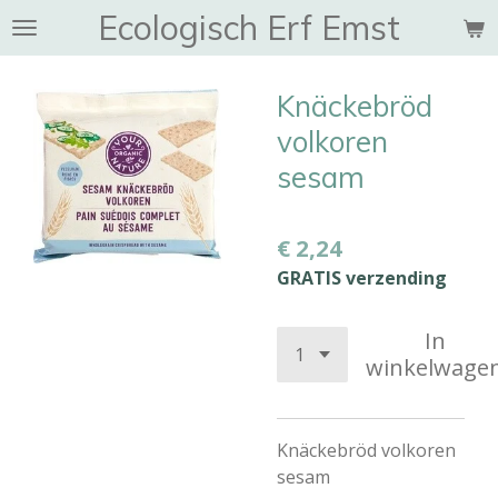
Ecologisch Erf Emst
Ga
direct
naar
Knäckebröd
de
hoofdinhoud
volkoren
sesam
€ 2,24
GRATIS verzending
In
winkelwage
Knäckebröd volkoren
sesam